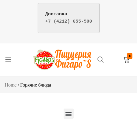
+7 (4212) 655-500
Y
0
Пицца
Пиццерия
и
фигаро
суши
–
Home
Горячие блюда
–
доставка
Пиццерия
пиццы
Фигаро
и
г.
суши
Хабаровск
в
Хабаровске