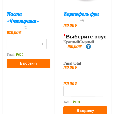
Паста
Картофель фри
«Феттучини»
(0)
180,00
₽
(0)
620,00
₽
*
Выберите соус
КрасныйСырный
180,00
₽
Total:
₽
620
Final total
В корзину
180,00
₽
180,00
₽
Total:
₽
180
В корзину