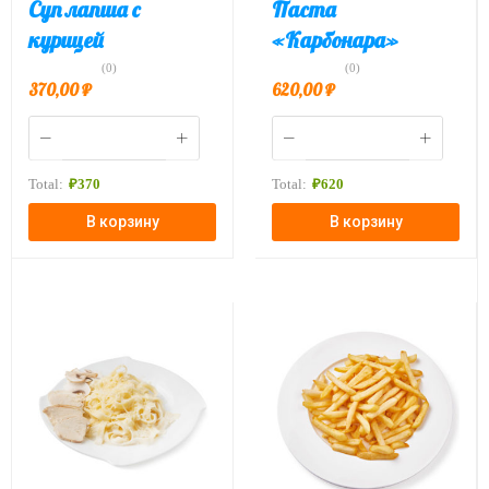
Суп лапша с
Паста
курицей
«Карбонара»
(0)
(0)
370,00
₽
620,00
₽
Total:
₽
370
Total:
₽
620
В корзину
В корзину