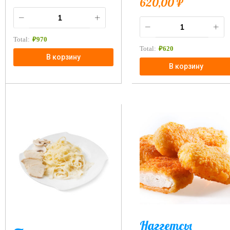
620,00
₽
Total:
₽
970
Total:
₽
620
В корзину
В корзину
Наггетсы