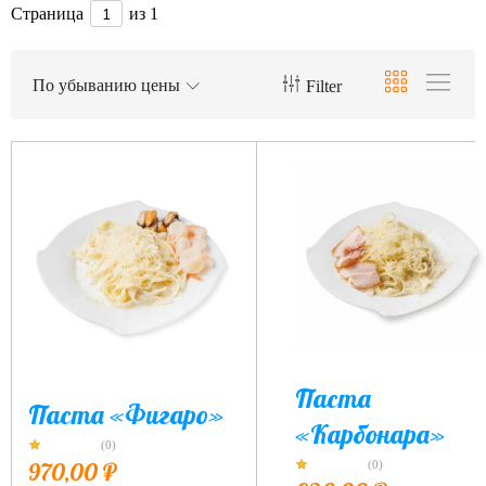
Страница
из 1
По убыванию цены
Filter
Паста
Паста «Фигаро»
«Карбонара»
(0)
970,00
₽
(0)