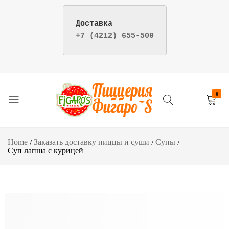
+7 (4212) 655-500
Your
Re
0
Пицца
Пиццерия
и
фигаро
суши
–
Home
Заказать доставку пиццы и суши
Супы
–
доставка
Суп лапша с курицей
Пиццерия
пиццы
Фигаро
и
г.
суши
Хабаровск
в
Хабаровске