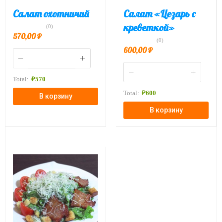
Салат охотничий
Салат «Цезарь с
креветкой»
(0)
570,00
₽
(0)
600,00
₽
Total:
₽
570
Total:
₽
600
В корзину
В корзину