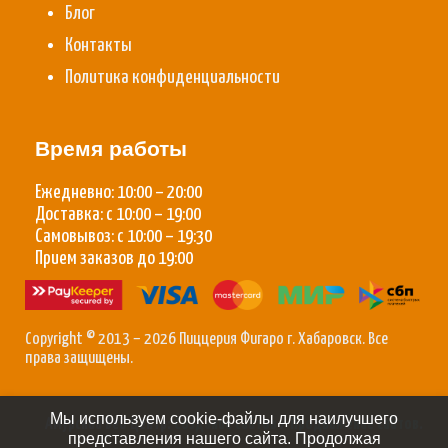
Блог
Контакты
Политика конфиденциальности
Время работы
Ежедневно: 10:00 – 20:00
Доставка: с 10:00 – 19:00
Самовывоз: с 10:00 – 19:30
Прием заказов до 19:00
Copyright © 2013 – 2026 Пиццерия Фигаро г. Хабаровск. Все
права защищены.
Мы используем cookie-файлы для наилучшего
Амурский Веб Центр:
Создание сайтов
/
Продвижение сайтов
.
представления нашего сайта. Продолжая