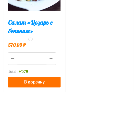
Салат «Цезарь с
беконом»
(0)
570,00
₽
Total:
₽
570
В корзину