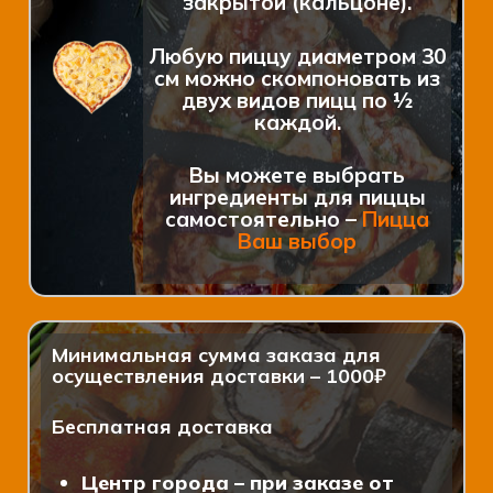
закрытой (кальцоне).
Любую пиццу диаметром 30
см можно скомпоновать из
двух видов пицц по ½
каждой.
Вы можете выбрать
ингредиенты для пиццы
самостоятельно –
Пицца
Ваш выбор
Минимальная сумма заказа для
осуществления доставки – 1000₽
Бесплатная доставка
Центр города – при заказе от