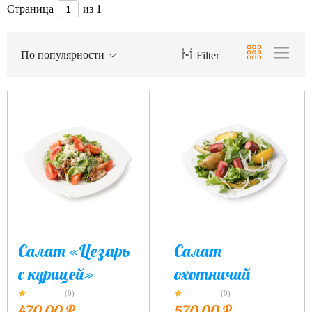
Страница
из 1
По популярности
Filter
Салат «Цезарь
Салат
с курицей»
охотничий
(0)
(0)
470,00
₽
570,00
₽