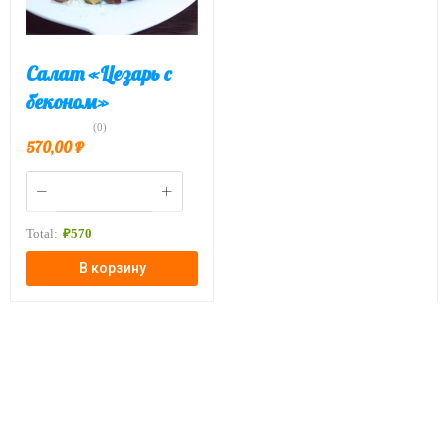
Салат «Цезарь с
беконом»
(0)
570,00
₽
Total:
₽
570
В корзину