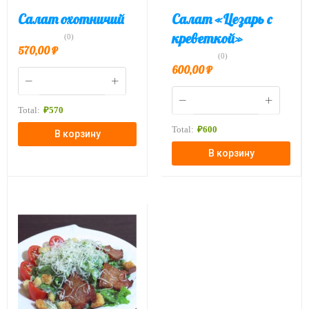
Салат охотничий
Салат «Цезарь с
креветкой»
(0)
570,00
₽
(0)
600,00
₽
Total:
₽
570
Total:
₽
600
В корзину
В корзину