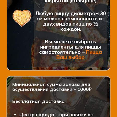
закрытой (кальцоне).
Любую пиццу диаметром 30
см можно скомпоновать из
двух видов пицц по ½
каждой.
Вы можете выбрать
ингредиенты для пиццы
самостоятельно –
Пицца
Ваш выбор
Минимальная сумма заказа для
осуществления доставки – 1000₽
Бесплатная доставка
Центр города – при заказе от