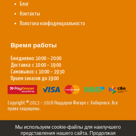
Блог
Контакты
Политика конфиденциальности
Время работы
Ежедневно: 10:00 – 20:00
Доставка: с 10:00 – 19:00
Самовывоз: с 10:00 – 19:30
Прием заказов до 19:00
Copyright © 2013 – 2026 Пиццерия Фигаро г. Хабаровск. Все
права защищены.
Мы используем cookie-файлы для наилучшего
Амурский Веб Центр:
Создание сайтов
/
Продвижение сайтов
.
представления нашего сайта. Продолжая