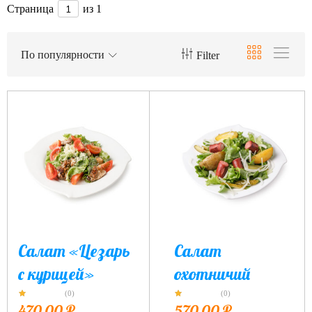
Страница
из 1
По популярности
Filter
Салат «Цезарь
Салат
с курицей»
охотничий
(0)
(0)
470,00
₽
570,00
₽