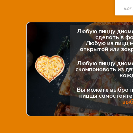
11.06
Любую пиццу диам
сделать в фо
Любую из пицц 
открытой или закр
Любую пиццу диам
скомпоновать из дв
каж
Вы можете выбрат
пиццы самостояте
вы