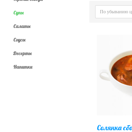
По убыванию 
Супы
Салаты
Соусы
Десерты
Напитки
Солянка сб