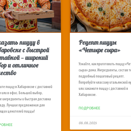
казать пиццу в
Рецепт пиццы
аровске с быстрой
«Четыре сыра»
тавкой — широкий
ор и отличное
Узнайте, как приготовить пиццу «Ч
сыра» дома. Ингредиенты, состав т
чество
подробный пошаговый рецепт.
Попробуйте классику итальянской к
ите пиццу в Хабаровске с доставкой
или закажите пиццу с доставкой в
м или в офис. Большой выбор,
Хабаровске.
е ингредиенты и быстрая доставка
роду. Лучшие предложения для
ПОДРОБНЕЕ
ящих ценителей пиццы!
08.08.2025
РОБНЕЕ