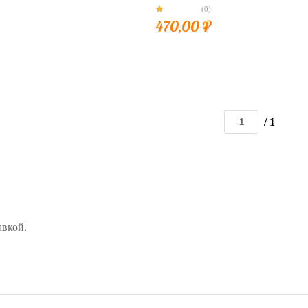
(0)
470,00
₽
/ 1
авкой.