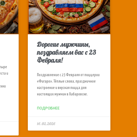
Дорогие мужчины,
поздравляем вас с 23
Февраля!
етыре
еста и
Поздравление с 23 Февраля от пиццерии
«Фигаро». Тёплые слова, праздничное
ухни
настроение и вкусная пицца для
настоящих мужчин в Хабаровске.
ПОДРОБНЕЕ
16.02.2026