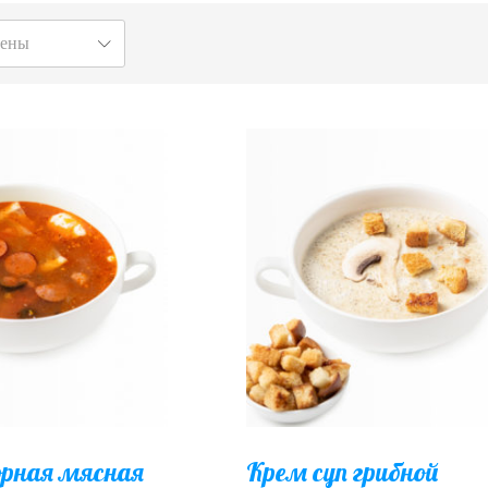
цены
орная мясная
Крем суп грибной