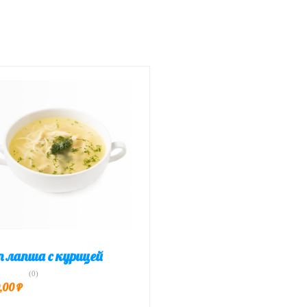
п лапша с курицей
(0)
,00
₽