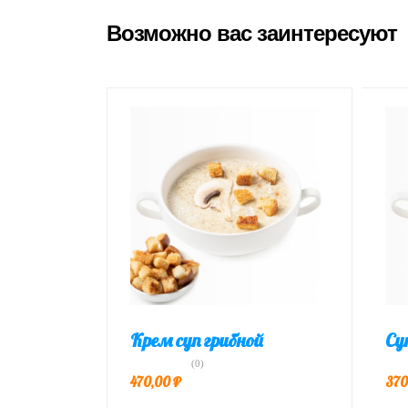
Возможно вас заинтересуют
Крем суп грибной
Су
(0)
470,00
₽
370