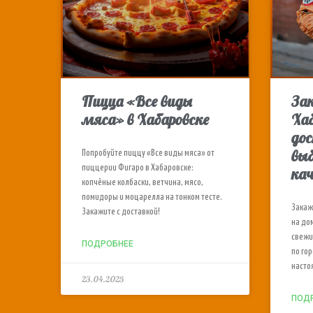
Пицца «Все виды
За
мяса» в Хабаровске
Хаб
дос
выб
Попробуйте пиццу «Все виды мяса» от
пиццерии Фигаро в Хабаровске:
ка
копчёные колбаски, ветчина, мясо,
помидоры и моцарелла на тонком тесте.
Закаж
Закажите с доставкой!
на до
свежи
ПОДРОБНЕЕ
по го
насто
23.04.2025
ПОД