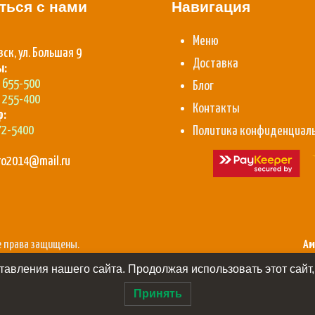
ться с нами
Навигация
Меню
вск, ул. Большая 9
Доставка
ы:
) 655-500
Блог
) 255-400
Контакты
p:
72-5400
Политика конфиденциал
aro2014@mail.ru
се права защищены.
Ам
авления нашего сайта. Продолжая использовать этот сайт,
Принять