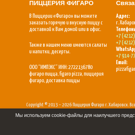
ПИЦЦЕРИЯ ФИГАРО
Связа
В Пиццерии «Фигаро» вы можете
Адрес:
заказать горячую и вкусную пиццу с
г. Хабаро
доставкой к Вам домой или в офис.
Телефон
+7 (4212
+7 (4212
Также в нашем меню имеются салаты
WhatsAp
и напитки, десерты.
+7 914-7
Email:
ООО “ИМПЭКС” ИНН: 2722136780
pizzafig
фигаро пицца, figaro pizza, пиццерия
фигаро, доставка пиццы
Copyright © 2013 – 2026 Пиццерия Фигаро г. Хабаровск. В
Мы используем cookie-файлы для наилучшего предст