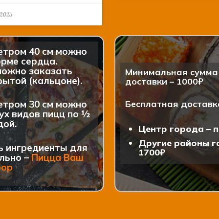
.2025
етром 40 см можно
рме сердца.
можно заказать
Минимальная сумма 
ытой (кальцоне).
доставки – 1000₽
етром 30 см можно
Бесплатная доставк
ух видов пицц по ½
дой.
Центр города – п
Другие районы го
ь ингредиенты для
1700₽
льно –
Пицца Ваш
бор