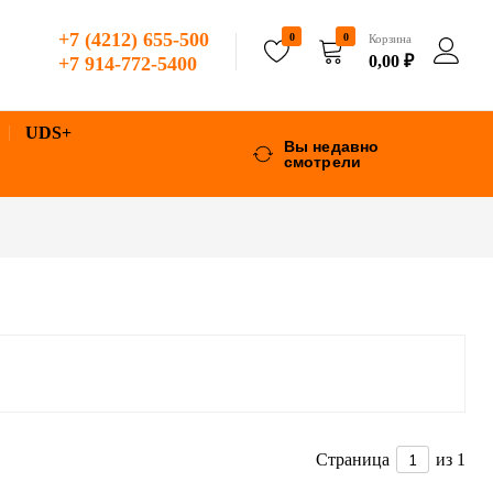
+7 (4212) 655-500
0
0
Корзина
0,00
₽
+7 914-772-5400
UDS+
Вы недавно
смотрели
Страница
из 1