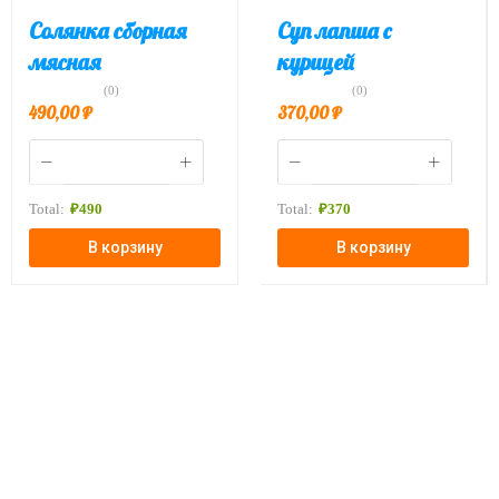
Солянка сборная
Суп лапша с
мясная
курицей
(0)
(0)
490,00
₽
370,00
₽
Total:
₽
490
Total:
₽
370
В корзину
В корзину