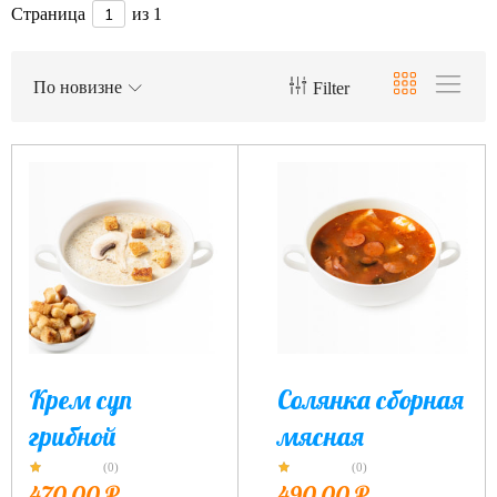
Страница
из 1
По новизне
Filter
Крем суп
Солянка сборная
грибной
мясная
(0)
(0)
470,00
₽
490,00
₽