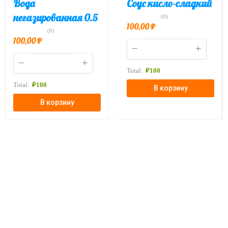
Вода
Соус кисло-сладкий
негазированная 0.5
(0)
100,00
₽
(0)
100,00
₽
Total:
₽
100
Total:
₽
100
В корзину
В корзину