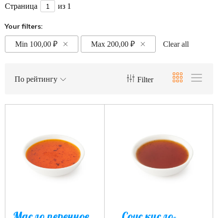
Страница
из 1
Your filters:
Min
100,00
₽
Max
200,00
₽
Clear all
По рейтингу
Filter
Масло перечное
Соус кисло-