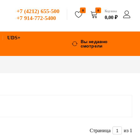
+7 (4212) 655-500
0
0
Корзина
0,00
₽
+7 914-772-5400
UDS+
Вы недавно
смотрели
Страница
из 1