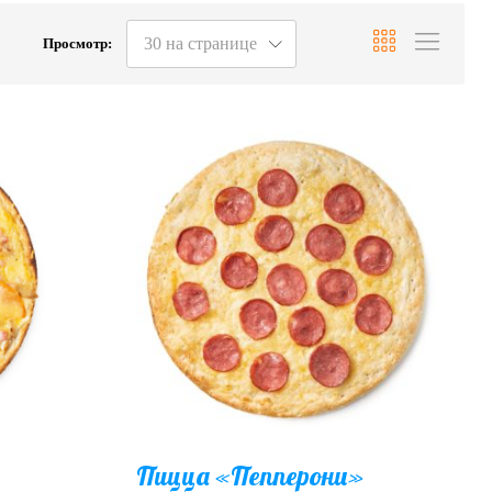
30 на странице
Просмотр:
Пицца «Пепперони»