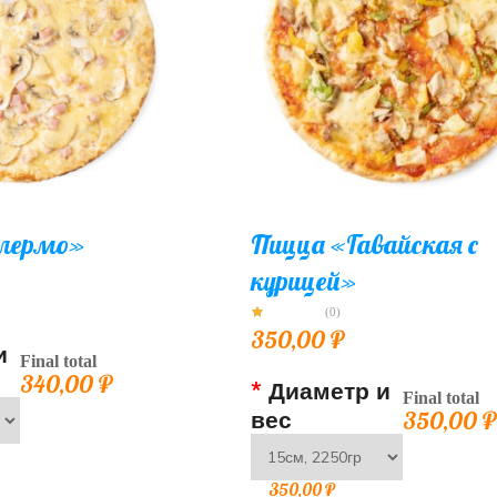
лермо»
Пицца «Гавайская с
курицей»
(0)
350,00
₽
и
Final total
340,00
₽
*
Диаметр и
Final total
вес
350,00
350,00
₽