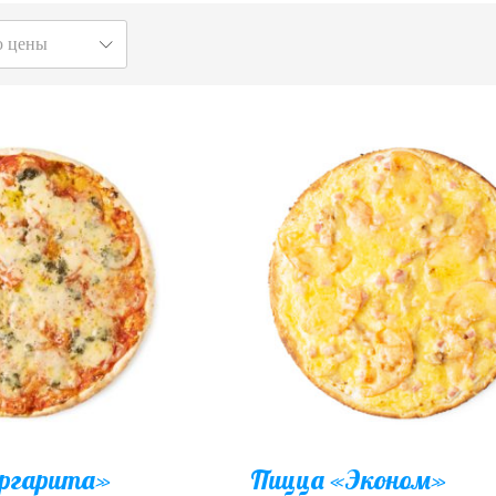
ю цены
ргарита»
Пицца «Эконом»