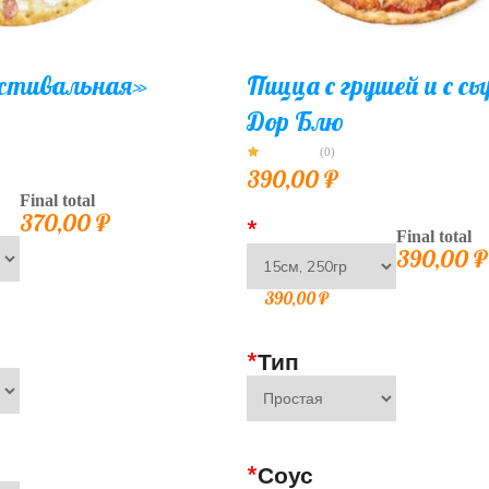
стивальная»
Пицца с грушей и с с
Дор Блю
(0)
390,00
₽
и
Final total
370,00
₽
*
Final total
390,00
₽
390,00
₽
*
Тип
*
Соус