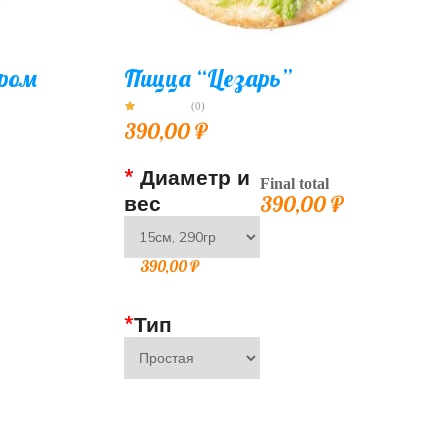
ыром
Пицца “Цезарь”
(0)
390,00
₽
*
Диаметр и
Final total
вес
390,00
₽
390,00
₽
*
Тип