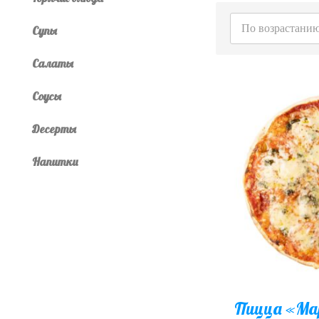
По возрастани
Супы
Салаты
Соусы
Десерты
Напитки
Пицца «Ма