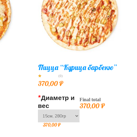
Пицца “Курица барбекю”
(0)
370,00
₽
*
Диаметр и
Final total
вес
370,00
₽
₽
370,00
₽