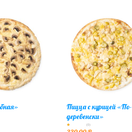
ибная»
Пицца с курицей «По-
деревенски»
(0)
330,00
₽