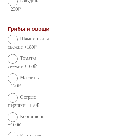
Говядина
+230₽
Грибы и овощи
Шампиньоны
свежие +180₽
Томаты
свежие +160₽
Маслины
+120₽
Острые
перчики +150₽
Корнишоны
+160₽
Картофель