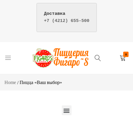
+7 (4212) 655-500
Your
Re
0
Пицца
Пиццерия
и
фигаро
суши
–
Home
Пицца «Ваш выбор»
–
доставка
Пиццерия
пиццы
Фигаро
и
г.
суши
Хабаровск
в
Хабаровске