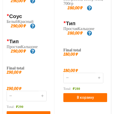
290,00
₽
700гр
280,00
₽
*
Соус
БелыйКрасный
*
Тип
290,00
₽
ПростаяКальцоне
280,00
₽
*
Тип
ПростаяКальцоне
Final total
290,00
₽
280,00
₽
Final total
280,00
₽
290,00
₽
290,00
₽
Total:
₽
280
В корзину
Total:
₽
290