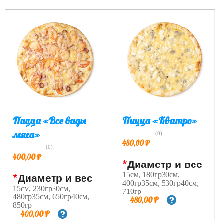
Пицца «Все виды
Пицца «Кватро»
мяса»
(0)
480,00
₽
(0)
400,00
₽
*
Диаметр и вес
15см, 180гр30см,
*
Диаметр и вес
400гр35см, 530гр40см,
15см, 230гр30см,
710гр
480гр35см, 650гр40см,
480,00
₽
850гр
400,00
₽