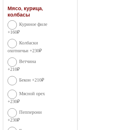
Мясо, курица,
колбасы
Куриное филе
+160₽
Колбаски
охотничьи +230₽
Ветчина
+210₽
Бекон +210₽
Мясной орех
+230₽
Пепперони
+230₽