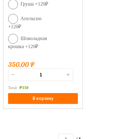
Груша +120₽
Апельсин
+120₽
Шоколадная
крошка +120₽
350,00
₽
Total:
₽
350
В корзину