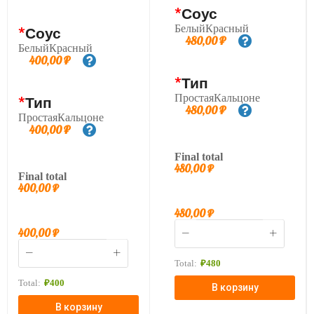
*
Соус
БелыйКрасный
*
Соус
480,00
₽
БелыйКрасный
400,00
₽
*
Тип
ПростаяКальцоне
*
Тип
480,00
₽
ПростаяКальцоне
400,00
₽
Final total
480,00
₽
Final total
400,00
₽
480,00
₽
400,00
₽
Total:
₽
480
Total:
₽
400
В корзину
В корзину