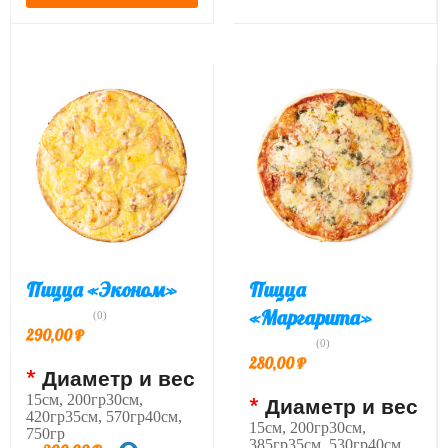
Пицца «Эконом»
Пицца
«Маргарита»
(0)
290,00
₽
(0)
280,00
₽
*
Диаметр и вес
15см, 200гр30см,
*
Диаметр и вес
420гр35см, 570гр40см,
15см, 200гр30см,
750гр
385гр35см, 530гр40см,