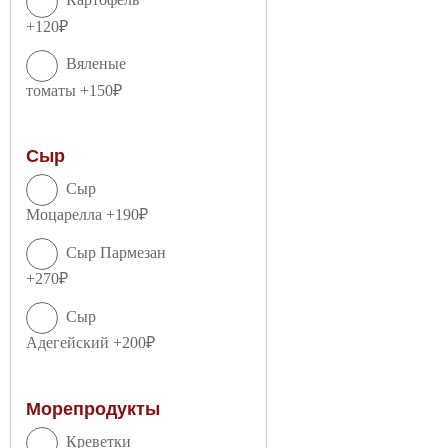
+120₽
Вяленые
томаты +150₽
Сыр
Сыр
Моцарелла +190₽
Сыр Пармезан
+270₽
Сыр
Адегейский +200₽
Морепродукты
Креветки