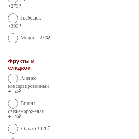
+270₽
Гребешок
+300₽
Мидии +250₽
Фрукты и
сладкое
Ананас
консервированный
+150₽
Вишня
свежемороженая
+120₽
Яблоко +120₽