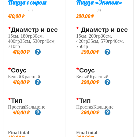
Пицца с сыром
Пицца «Эконом»
(0)
(0)
410,00
₽
290,00
₽
*
Диаметр и вес
*
Диаметр и вес
15см, 180гр30см,
15см, 200гр30см,
400гр35см, 530гр40см,
420гр35см, 570гр40см,
710гр
750гр
410,00
₽
290,00
₽
*
Соус
*
Соус
БелыйКрасный
БелыйКрасный
410,00
₽
290,00
₽
*
Тип
*
Тип
ПростаяКальцоне
ПростаяКальцоне
410,00
₽
290,00
₽
Final total
Final total