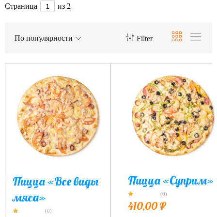
Страница
из 2
По популярности
Filter
Пицца «Суприм»
Пицца «Все виды
мяса»
(0)
410,00
₽
(0)