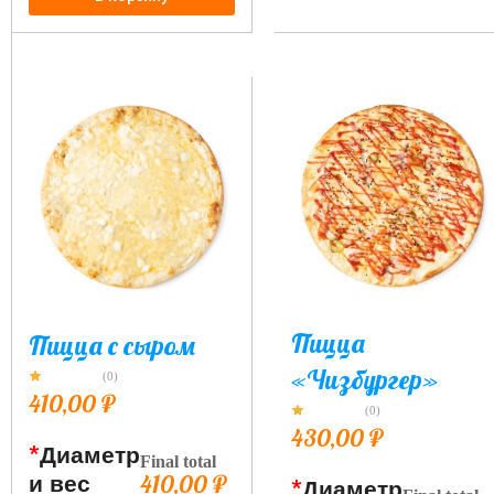
Пицца
Пицца с сыром
«Чизбургер»
(0)
410,00
₽
(0)
430,00
₽
*
Диаметр
Final total
и вес
410,00
₽
*
Диаметр