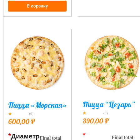
В корзину
Пицца “Цезарь”
Пицца «Морская»
(0)
(0)
390,00
₽
600,00
₽
*
*
Диаметр
Final total
Final total