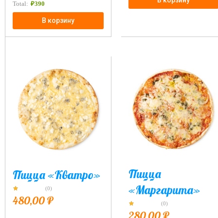
В корзину
Total:
₽
390
В корзину
Пицца
Пицца «Кватро»
«Маргарита»
(0)
480,00
₽
(0)
280,00
₽