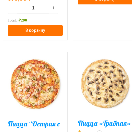
Total:
₽
290
В корзину
Пицца «Грибная»
Пицца “Острая с
(0)