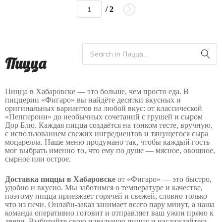
/ 2
Пицца
Пицца в Хабаровске — это больше, чем просто еда. В
пиццерии «Фигаро» вы найдёте десятки вкусных и
оригинальных вариантов на любой вкус: от классической
«Пепперони» до необычных сочетаний с грушей и сыром
Дор Блю. Каждая пицца создаётся на тонком тесте, вручную,
с использованием свежих ингредиентов и тянущегося сыра
моцарелла. Наше меню продумано так, чтобы каждый гость
мог выбрать именно то, что ему по душе — мясное, овощное,
сырное или острое.
Доставка пиццы в Хабаровске
от «Фигаро» — это быстро,
удобно и вкусно. Мы заботимся о температуре и качестве,
поэтому пицца приезжает горячей и свежей, словно только
что из печи. Онлайн-заказ занимает всего пару минут, а наша
команда оперативно готовит и отправляет ваш ужин прямо к
двери. Выбирайте свою идеальную пиццу и наслаждайтесь