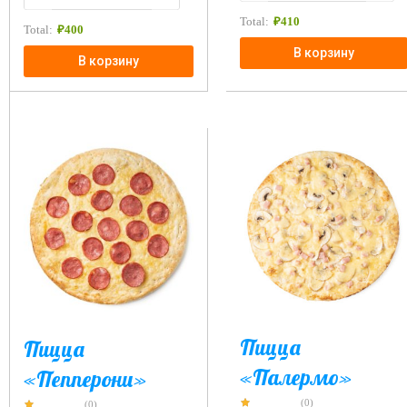
Total:
₽
410
Total:
₽
400
В корзину
В корзину
Пицца
Пицца
«Палермо»
«Пепперони»
(0)
(0)