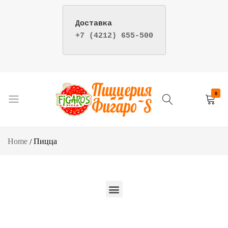
+7 (4212) 655-500
Y
0
Пицца
Пиццерия
и
фигаро
суши
–
Home
Пицца
–
доставка
Пиццерия
пиццы
Фигаро
и
г.
суши
Хабаровск
в
Хабаровске