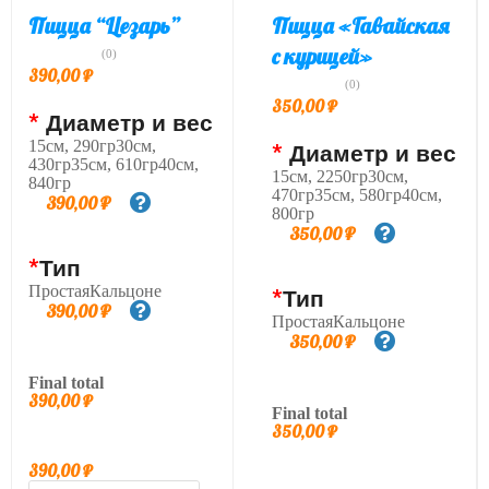
Пицца “Цезарь”
Пицца «Гавайская
с курицей»
(0)
390,00
₽
(0)
350,00
₽
*
Диаметр и вес
15см, 290гр30см,
*
Диаметр и вес
430гр35см, 610гр40см,
15см, 2250гр30см,
840гр
470гр35см, 580гр40см,
390,00
₽
800гр
350,00
₽
*
Тип
ПростаяКальцоне
*
Тип
390,00
₽
ПростаяКальцоне
350,00
₽
Final total
390,00
₽
Final total
350,00
₽
390,00
₽