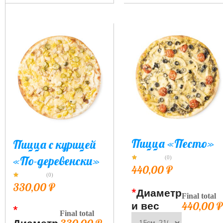
Пицца «Песто»
Пицца с курицей
«По-деревенски»
(0)
440,00
₽
(0)
330,00
₽
*
Диаметр
Final total
и вес
440,00
₽
*
Final total