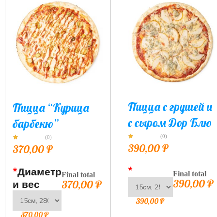
Пицца с грушей и
Пицца “Курица
с сыром Дор Блю
барбекю”
(0)
(0)
390,00
₽
370,00
₽
*
*
Диаметр
Final total
Final total
390,00
₽
и вес
370,00
₽
390,00
₽
370,00
₽