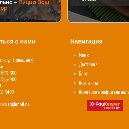
льно –
Пицца Ваш
бор
ться с нами
Навигация
Меню
вск, ул. Большая 9
Доставка
ы:
) 655-500
Блог
) 255-400
Контакты
p:
72-5400
Политика конфиденциал
aro2014@mail.ru