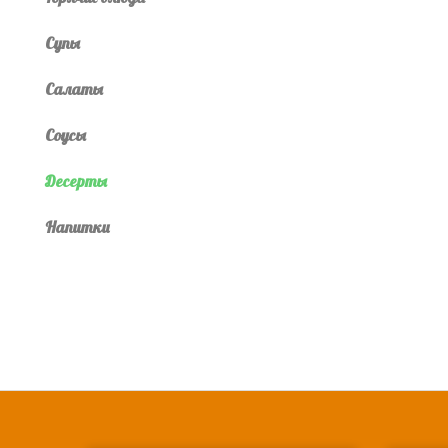
Супы
Салаты
Соусы
Десерты
Напитки