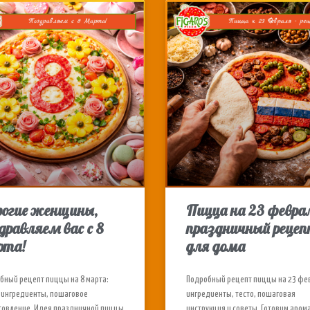
рогие женщины,
Пицца на 23 февра
дравляем вас с 8
праздничный рецеп
рта!
для дома
бный рецепт пиццы на 8 марта:
Подробный рецепт пиццы на 23 фе
, ингредиенты, пошаговое
ингредиенты, тесто, пошаговая
товление. Идея праздничной пиццы
инструкция и советы. Готовим аром