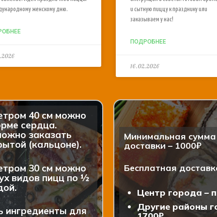
дународному женскому дню.
и сытную пиццу к празднику или
заказываем у нас!
РОБНЕЕ
ПОДРОБНЕЕ
.2026
16.02.2026
етром 40 см можно
рме сердца.
можно заказать
Минимальная сумма 
ытой (кальцоне).
доставки – 1000₽
етром 30 см можно
Бесплатная доставк
ух видов пицц по ½
дой.
Центр города – п
Другие районы го
ь ингредиенты для
1700₽