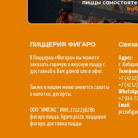
пиццы самостояте
вы
ПИЦЦЕРИЯ ФИГАРО
Связа
В Пиццерии «Фигаро» вы можете
Адрес:
заказать горячую и вкусную пиццу с
г. Хабаро
доставкой к Вам домой или в офис.
Телефон
+7 (4212
+7 (4212
Также в нашем меню имеются салаты
WhatsAp
и напитки, десерты.
+7 914-7
Email:
ООО “ИМПЭКС” ИНН: 2722136780
pizzafig
фигаро пицца, figaro pizza, пиццерия
фигаро, доставка пиццы