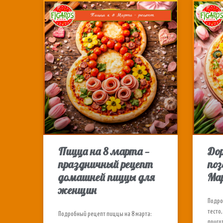
Пицца на 8 марта —
До
праздничный рецепт
поз
домашней пиццы для
Ма
женщин
Подро
тесто
Подробный рецепт пиццы на 8 марта:
приго