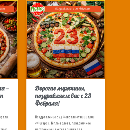
ля —
Дорогие мужчины,
т
поздравляем вас с 23
Февраля!
враля:
Поздравление с 23 Февраля от пиццерии
«Фигаро». Тёплые слова, праздничное
атную
настроение и вкусная пицца для