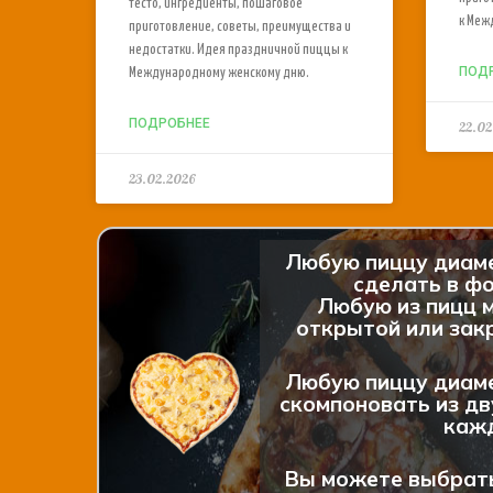
тесто, ингредиенты, пошаговое
к Меж
приготовление, советы, преимущества и
недостатки. Идея праздничной пиццы к
ПОД
Международному женскому дню.
ПОДРОБНЕЕ
22.02
23.02.2026
Любую пиццу диам
сделать в фо
Любую из пицц 
открытой или закр
Любую пиццу диам
скомпоновать из дв
каж
Вы можете выбрат