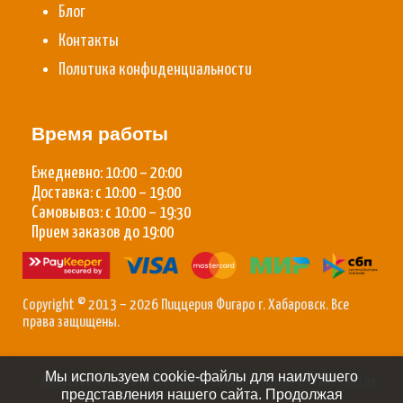
Блог
Контакты
Политика конфиденциальности
Время работы
Ежедневно: 10:00 – 20:00
Доставка: с 10:00 – 19:00
Самовывоз: с 10:00 – 19:30
Прием заказов до 19:00
Copyright © 2013 – 2026 Пиццерия Фигаро г. Хабаровск. Все
права защищены.
Мы используем cookie-файлы для наилучшего
Амурский Веб Центр:
Создание сайтов
/
Продвижение сайтов
.
представления нашего сайта. Продолжая