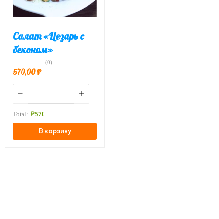
Салат «Цезарь с
беконом»
(0)
570,00
₽
Total:
₽
570
В корзину