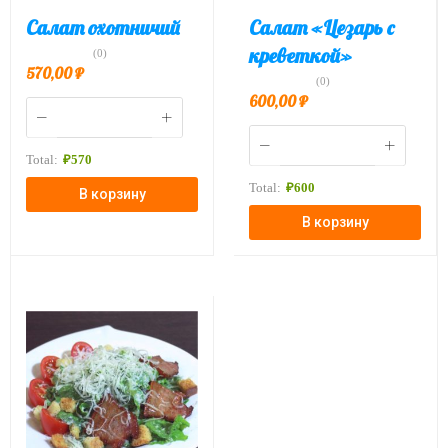
Салат охотничий
Салат «Цезарь с
креветкой»
(0)
570,00
₽
(0)
600,00
₽
Total:
₽
570
Total:
₽
600
В корзину
В корзину