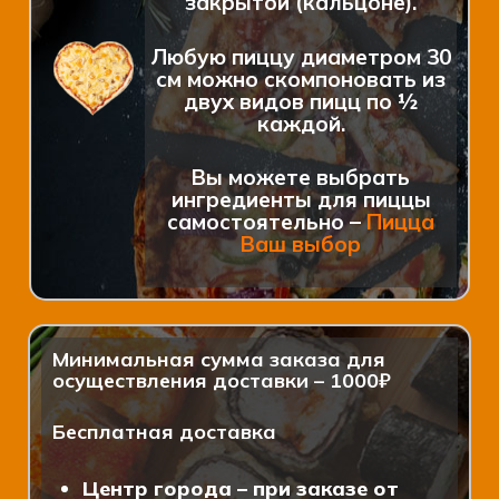
закрытой (кальцоне).
Любую пиццу диаметром 30
см можно скомпоновать из
двух видов пицц по ½
каждой.
Вы можете выбрать
ингредиенты для пиццы
самостоятельно –
Пицца
Ваш выбор
Минимальная сумма заказа для
осуществления доставки – 1000₽
Бесплатная доставка
Центр города – при заказе от