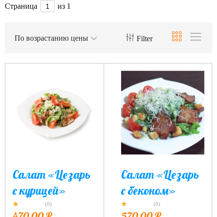
Страница
из 1
По возрастанию цены
Filter
Салат «Цезарь
Салат «Цезарь
с курицей»
с беконом»
(0)
(0)
470,00
₽
570,00
₽