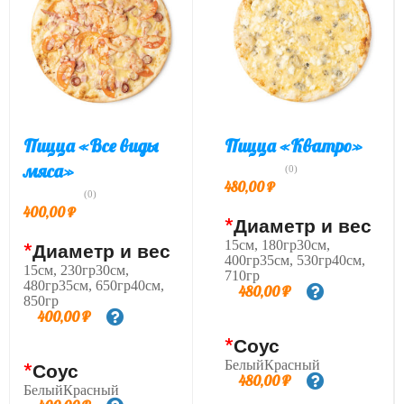
Пицца «Все виды
Пицца «Кватро»
мяса»
(0)
480,00
₽
(0)
400,00
₽
*
Диаметр и вес
15см, 180гр30см,
*
Диаметр и вес
400гр35см, 530гр40см,
15см, 230гр30см,
710гр
480гр35см, 650гр40см,
480,00
₽
850гр
400,00
₽
*
Соус
БелыйКрасный
*
Соус
480,00
₽
БелыйКрасный