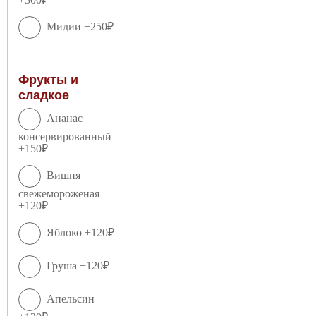
Мидии +250₽
Фрукты и
сладкое
Ананас
консервированный
+150₽
Вишня
свежемороженая
+120₽
Яблоко +120₽
Груша +120₽
Апельсин