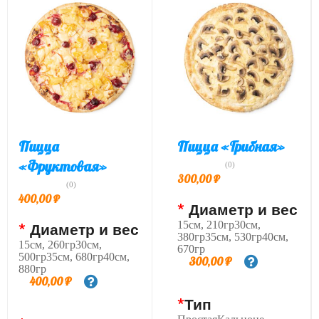
Пицца
Пицца «Грибная»
«Фруктовая»
(0)
300,00
₽
(0)
400,00
₽
*
Диаметр и вес
15см, 210гр30см,
*
Диаметр и вес
380гр35см, 530гр40см,
15см, 260гр30см,
670гр
500гр35см, 680гр40см,
300,00
₽
880гр
400,00
₽
*
Тип