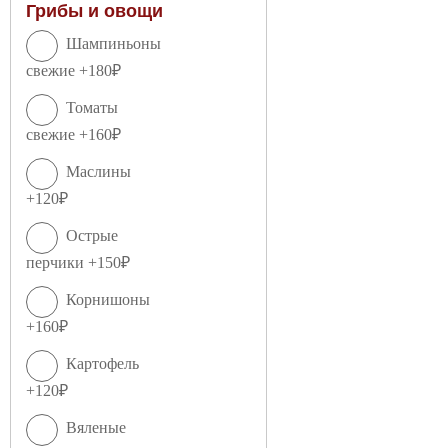
Грибы и овощи
Шампиньоны
свежие +180₽
Томаты
свежие +160₽
Маслины
+120₽
Острые
перчики +150₽
Корнишоны
+160₽
Картофель
+120₽
Вяленые