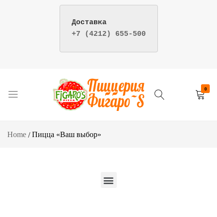
+7 (4212) 655-500
Your
Re
0
Пицца
Пиццерия
и
фигаро
суши
–
Home
Пицца «Ваш выбор»
–
доставка
Пиццерия
пиццы
Фигаро
и
г.
суши
Хабаровск
в
Хабаровске