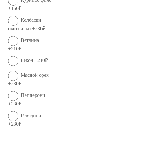
+160₽
Колбаски
охотничьи +230₽
Ветчина
+210₽
Бекон +210₽
Мясной орех
+230₽
Пепперони
+230₽
Говядина
+230₽