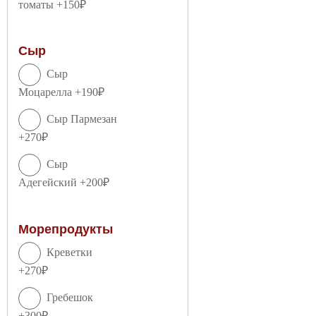
томаты +150₽
Сыр
Сыр
Моцарелла +190₽
Сыр Пармезан
+270₽
Сыр
Адегейский +200₽
Морепродукты
Креветки
+270₽
Гребешок
+300₽