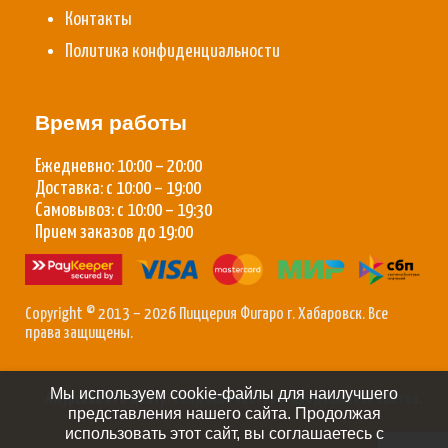
Контакты
Политика конфиденциальности
Время работы
Ежедневно: 10:00 – 20:00
Доставка: с 10:00 – 19:00
Самовывоз: с 10:00 – 19:30
Прием заказов до 19:00
Copyright © 2013 – 2026 Пиццерия Фигаро г. Хабаровск. Все
права защищены.
Мы используем cookie-файлы для наилучшего
Амурский Веб Центр:
Создание сайтов
/
Продвижение сайтов
.
представления нашего сайта. Продолжая
использовать этот сайт, вы соглашаетесь с