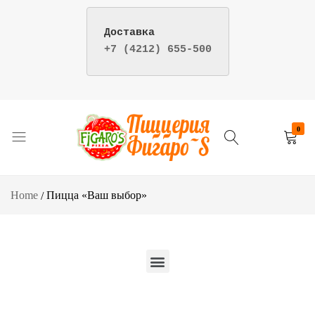
+7 (4212) 655-500
Your
Re
0
Пицца
Пиццерия
и
фигаро
суши
–
Home
Пицца «Ваш выбор»
–
доставка
Пиццерия
пиццы
Фигаро
и
г.
суши
Хабаровск
в
Хабаровске