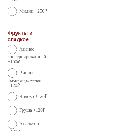
Мидии +250₽
Фрукты и
сладкое
Ананас
консервированный
+150₽
Вишня
свежемороженая
+120₽
Яблоко +120₽
Груша +120₽
Апельсин