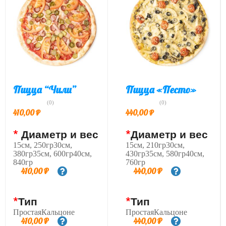
Пицца “Чили”
Пицца «Песто»
(0)
(0)
410,00
₽
440,00
₽
*
Диаметр и вес
*
Диаметр и вес
15см, 250гр30см,
15см, 210гр30см,
380гр35см, 600гр40см,
430гр35см, 580гр40см,
840гр
760гр
410,00
₽
440,00
₽
*
Тип
*
Тип
ПростаяКальцоне
ПростаяКальцоне
410,00
₽
440,00
₽