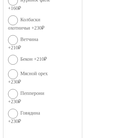
+160₽
Колбаски
охотничьи +230₽
Ветчина
+210₽
Бекон +210₽
Мясной орех
+230₽
Пепперони
+230₽
Говядина
+230₽