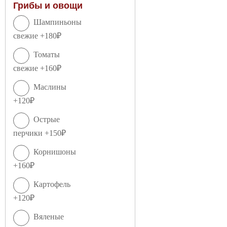
Грибы и овощи
Шампиньоны
свежие +180₽
Томаты
свежие +160₽
Маслины
+120₽
Острые
перчики +150₽
Корнишоны
+160₽
Картофель
+120₽
Вяленые