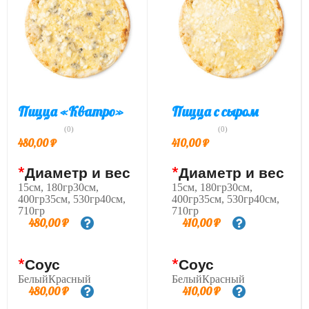
Пицца «Кватро»
Пицца с сыром
(0)
(0)
480,00
₽
410,00
₽
*
Диаметр и вес
*
Диаметр и вес
15см, 180гр30см,
15см, 180гр30см,
400гр35см, 530гр40см,
400гр35см, 530гр40см,
710гр
710гр
480,00
₽
410,00
₽
*
Соус
*
Соус
БелыйКрасный
БелыйКрасный
480,00
₽
410,00
₽