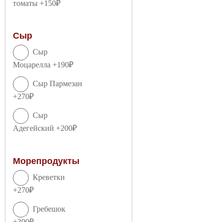
томаты +150₽
Сыр
Сыр
Моцарелла +190₽
Сыр Пармезан
+270₽
Сыр
Адегейский +200₽
Морепродукты
Креветки
+270₽
Гребешок
+300₽