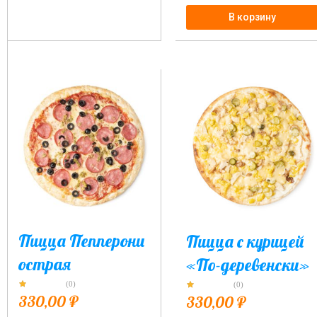
В корзину
Пицца Пепперони
Пицца с курицей
острая
«По-деревенски»
(0)
(0)
330,00
₽
330,00
₽