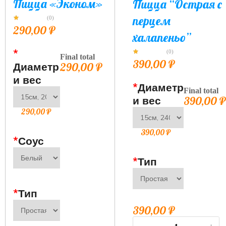
Пицца «Эконом»
Пицца “Острая с
перцем
(0)
290,00
₽
халапеньо”
*
(0)
Final total
390,00
₽
Диаметр
290,00
₽
и вес
*
Диаметр
Final total
и вес
390,00
₽
290,00
₽
390,00
₽
*
Соус
*
Тип
*
Тип
390,00
₽