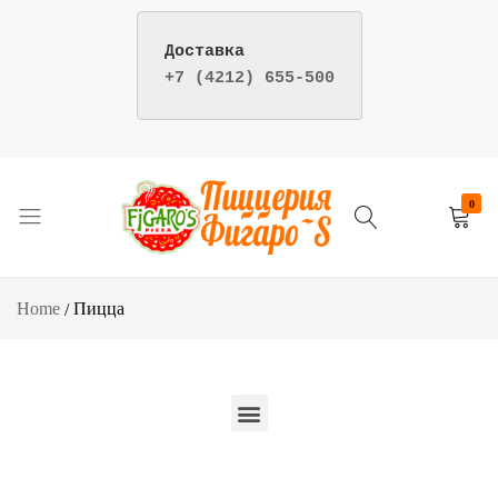
+7 (4212) 655-500
Y
0
Пицца
Пиццерия
и
фигаро
суши
–
Home
Пицца
–
доставка
Пиццерия
пиццы
Фигаро
и
г.
суши
Хабаровск
в
Хабаровске