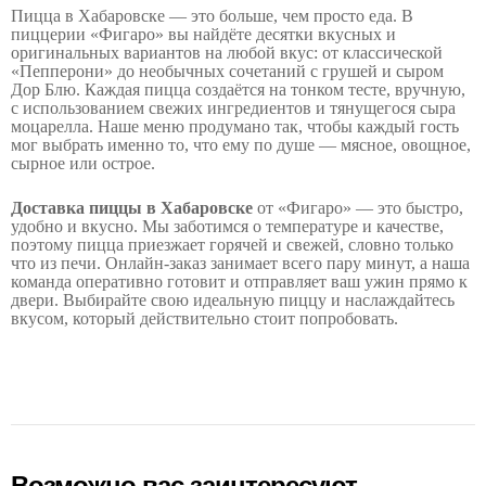
Пицца в Хабаровске — это больше, чем просто еда. В
пиццерии «Фигаро» вы найдёте десятки вкусных и
оригинальных вариантов на любой вкус: от классической
«Пепперони» до необычных сочетаний с грушей и сыром
Дор Блю. Каждая пицца создаётся на тонком тесте, вручную,
с использованием свежих ингредиентов и тянущегося сыра
моцарелла. Наше меню продумано так, чтобы каждый гость
мог выбрать именно то, что ему по душе — мясное, овощное,
сырное или острое.
Доставка пиццы в Хабаровске
от «Фигаро» — это быстро,
удобно и вкусно. Мы заботимся о температуре и качестве,
поэтому пицца приезжает горячей и свежей, словно только
что из печи. Онлайн-заказ занимает всего пару минут, а наша
команда оперативно готовит и отправляет ваш ужин прямо к
двери. Выбирайте свою идеальную пиццу и наслаждайтесь
вкусом, который действительно стоит попробовать.
Возможно вас заинтересуют