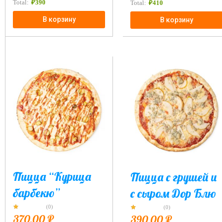
Total:
₽
390
Total:
₽
410
В корзину
В корзину
Пицца “Курица
Пицца с грушей и
барбекю”
с сыром Дор Блю
(0)
(0)
370,00
₽
390,00
₽