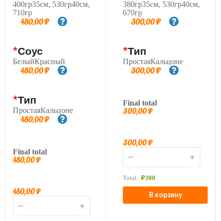
400гр35см, 530гр40см,
380гр35см, 530гр40см,
710гр
670гр
480,00
₽
300,00
₽
*
Соус
*
Тип
БелыйКрасный
ПростаяКальцоне
480,00
₽
300,00
₽
*
Тип
Final total
ПростаяКальцоне
300,00
₽
480,00
₽
300,00
₽
Final total
480,00
₽
Total:
₽
300
480,00
₽
В корзину