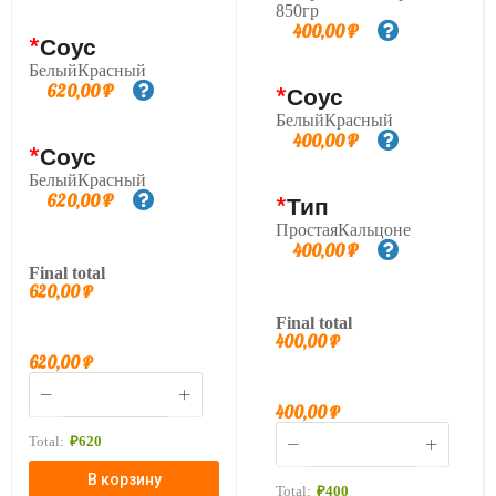
850гр
400,00
₽
*
Соус
БелыйКрасный
620,00
₽
*
Соус
БелыйКрасный
400,00
₽
*
Соус
БелыйКрасный
620,00
₽
*
Тип
ПростаяКальцоне
400,00
₽
Final total
620,00
₽
Final total
400,00
₽
620,00
₽
400,00
₽
Total:
₽
620
В корзину
Total:
₽
400