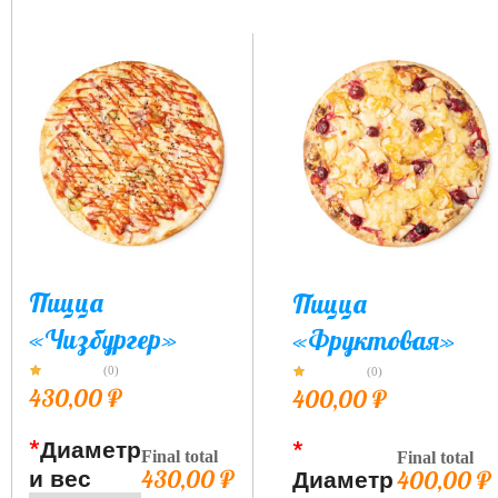
Пицца
Пицца
«Чизбургер»
«Фруктовая»
(0)
(0)
430,00
₽
400,00
₽
*
Диаметр
*
Final total
Final total
и вес
430,00
₽
Диаметр
400,00
₽