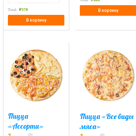
Total:
₽
370
В корзину
В корзину
Пицца
Пицца «Все виды
«Ассорти»
мяса»
(0)
(0)