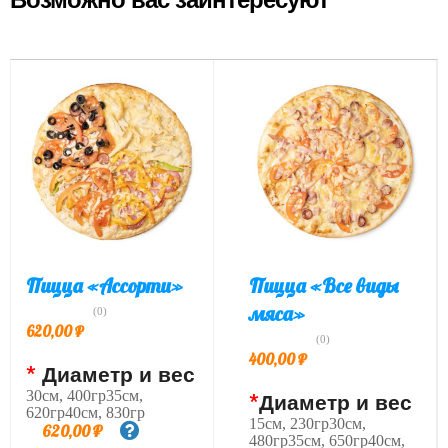
Пицца «Ассорти»
Пицца «Все виды
мяса»
(0)
620,00
₽
(0)
400,00
₽
*
Диаметр и вес
30см, 400гр35см,
*
Диаметр и вес
620гр40см, 830гр
15см, 230гр30см,
620,00
₽
480гр35см, 650гр40см,