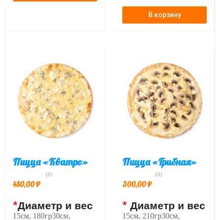
В корзину
Пицца «Кватро»
Пицца «Грибная»
(0)
(0)
480,00
₽
300,00
₽
*
Диаметр и вес
*
Диаметр и вес
15см, 180гр30см,
15см, 210гр30см,