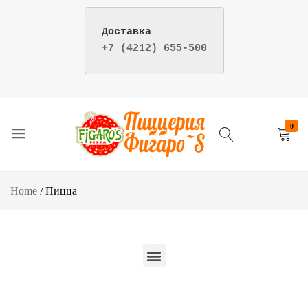
+7 (4212) 655-500
Y
0
Пицца
Пиццерия
и
фигаро
суши
–
Home
Пицца
–
доставка
Пиццерия
пиццы
Фигаро
и
г.
суши
Хабаровск
в
Хабаровске