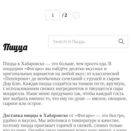
/ 2
Пицца
Пицца в Хабаровске — это больше, чем просто еда. В
пиццерии «Фигаро» вы найдёте десятки вкусных и
оригинальных вариантов на любой вкус: от классической
«Пепперони» до необычных сочетаний с грушей и сыром
Дор Блю. Каждая пицца создаётся на тонком тесте, вручную,
с использованием свежих ингредиентов и тянущегося сыра
моцарелла. Наше меню продумано так, чтобы каждый гость
мог выбрать именно то, что ему по душе — мясное, овощное,
сырное или острое.
Доставка пиццы в Хабаровске
от «Фигаро» — это быстро,
удобно и вкусно. Мы заботимся о температуре и качестве,
поэтому пицца приезжает горячей и свежей, словно только
что из печи. Онлайн-заказ занимает всего пару минут, а наша