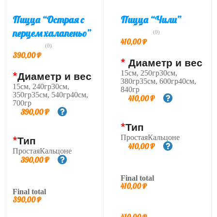
Пицца “Острая с
Пицца “Чили”
перцем халапеньо”
(0)
410,00
₽
(0)
390,00
₽
*
Диаметр и вес
15см, 250гр30см,
*
Диаметр и вес
380гр35см, 600гр40см,
15см, 240гр30см,
840гр
350гр35см, 540гр40см,
410,00
₽
700гр
390,00
₽
*
Тип
ПростаяКальцоне
*
Тип
410,00
₽
ПростаяКальцоне
390,00
₽
Final total
410,00
₽
Final total
390,00
₽