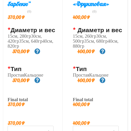
барбекю”
«Фруктовая»
(0)
(0)
370,00
₽
400,00
₽
*
Диаметр и вес
*
Диаметр и вес
15см, 280гр30см,
15см, 260гр30см,
420гр35см, 640гр40см,
500гр35см, 680гр40см,
820гр
880гр
370,00
₽
400,00
₽
*
Тип
*
Тип
ПростаяКальцоне
ПростаяКальцоне
370,00
₽
400,00
₽
Final total
Final total
370,00
₽
400,00
₽
370,00
₽
400,00
₽