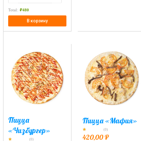
Total:
₽
480
В корзину
Пицца
Пицца «Мафия»
«Чизбургер»
(0)
420,00
₽
(0)