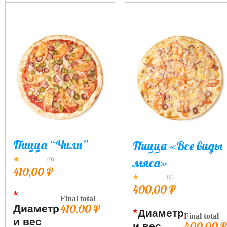
Пицца “Чили”
Пицца «Все виды
мяса»
(0)
410,00
₽
(0)
400,00
₽
*
Final total
Диаметр
410,00
₽
*
Диаметр
Final total
и вес
и вес
400,00
₽