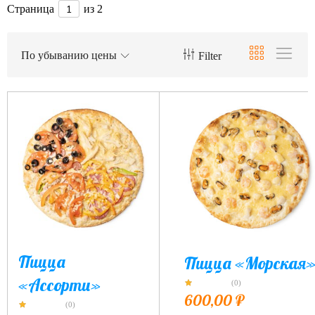
Страница
из 2
По убыванию цены
Filter
Пицца
Пицца «Морская
«Ассорти»
(0)
600,00
₽
(0)