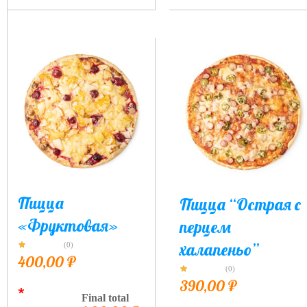
Пицца
Пицца “Острая с
«Фруктовая»
перцем
халапеньо”
(0)
400,00
₽
(0)
390,00
₽
*
Final total