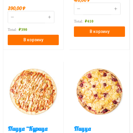
410,00
₽
390,00
₽
Total:
₽
410
Total:
₽
390
В корзину
В корзину
Пицца “Курица
Пицца