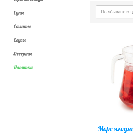
По убыванию 
Супы
Салаты
Соусы
Десерты
Напитки
Морс ягодн