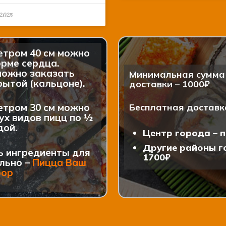
.2025
етром 40 см можно
рме сердца.
можно заказать
Минимальная сумма 
ытой (кальцоне).
доставки – 1000₽
етром 30 см можно
Бесплатная доставк
ух видов пицц по ½
дой.
Центр города – п
Другие районы го
ь ингредиенты для
1700₽
льно –
Пицца Ваш
бор