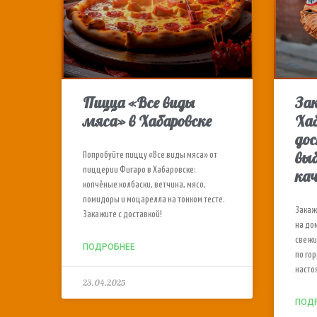
Пицца «Все виды
За
мяса» в Хабаровске
Хаб
дос
выб
Попробуйте пиццу «Все виды мяса» от
пиццерии Фигаро в Хабаровске:
ка
копчёные колбаски, ветчина, мясо,
помидоры и моцарелла на тонком тесте.
Закаж
Закажите с доставкой!
на до
свежи
ПОДРОБНЕЕ
по го
насто
23.04.2025
ПОД