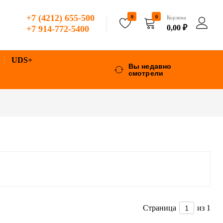
+7 (4212) 655-500
0
0
Корзина
0,00
₽
+7 914-772-5400
UDS+
Вы недавно
смотрели
Страница
из 1