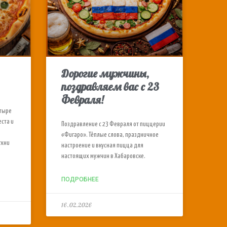
Дорогие мужчины,
поздравляем вас с 23
Февраля!
етыре
еста и
Поздравление с 23 Февраля от пиццерии
«Фигаро». Тёплые слова, праздничное
ухни
настроение и вкусная пицца для
настоящих мужчин в Хабаровске.
ПОДРОБНЕЕ
16.02.2026