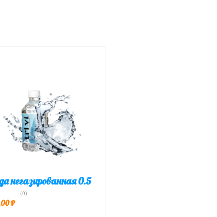
да негазированная 0.5
(0)
,00
₽