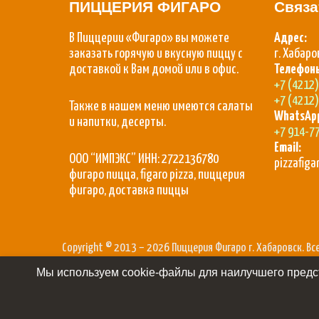
ПИЦЦЕРИЯ ФИГАРО
Связа
В Пиццерии «Фигаро» вы можете
Адрес:
заказать горячую и вкусную пиццу с
г. Хабаро
доставкой к Вам домой или в офис.
Телефон
+7 (4212
+7 (4212
Также в нашем меню имеются салаты
WhatsAp
и напитки, десерты.
+7 914-7
Email:
ООО “ИМПЭКС” ИНН: 2722136780
pizzafig
фигаро пицца, figaro pizza, пиццерия
фигаро, доставка пиццы
Copyright © 2013 – 2026 Пиццерия Фигаро г. Хабаровск. В
Мы используем cookie-файлы для наилучшего предст