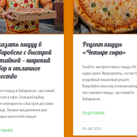
казать пиццу в
Рецепт пиццы
аровске с быстрой
«Четыре сыра»
тавкой — широкий
ор и отличное
Узнайте, как приготовить пиццу «Ч
сыра» дома. Ингредиенты, состав т
чество
подробный пошаговый рецепт.
Попробуйте классику итальянской к
ите пиццу в Хабаровске с доставкой
или закажите пиццу с доставкой в
м или в офис. Большой выбор,
Хабаровске.
е ингредиенты и быстрая доставка
роду. Лучшие предложения для
ПОДРОБНЕЕ
ящих ценителей пиццы!
08.08.2025
РОБНЕЕ