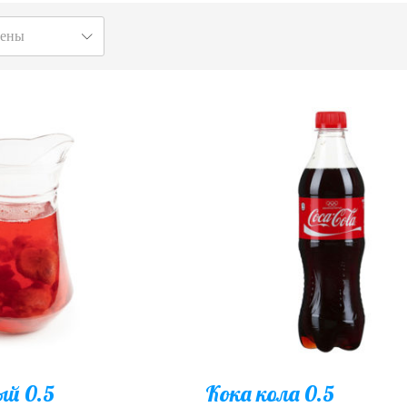
цены
ый 0.5
Кока кола 0.5