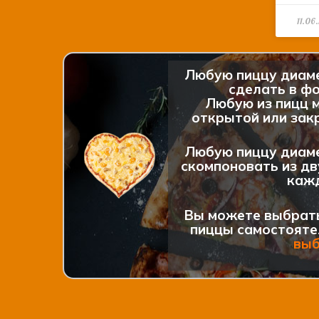
11.06
Любую пиццу диам
сделать в фо
Любую из пицц 
открытой или закр
Любую пиццу диам
скомпоновать из дв
каж
Вы можете выбрат
пиццы самостояте
вы