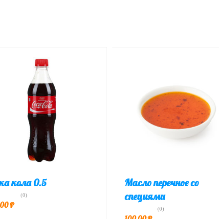
ка кола 0.5
Масло перечное со
специями
(0)
,00
₽
(0)
100,00
₽