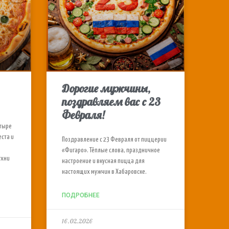
Дорогие мужчины,
поздравляем вас с 23
Февраля!
етыре
еста и
Поздравление с 23 Февраля от пиццерии
«Фигаро». Тёплые слова, праздничное
ухни
настроение и вкусная пицца для
настоящих мужчин в Хабаровске.
ПОДРОБНЕЕ
16.02.2026