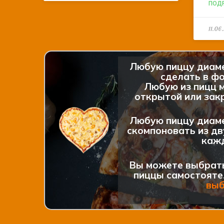
ПОД
11.06
Любую пиццу диам
сделать в фо
Любую из пицц 
открытой или закр
Любую пиццу диам
скомпоновать из дв
каж
Вы можете выбрат
пиццы самостояте
вы