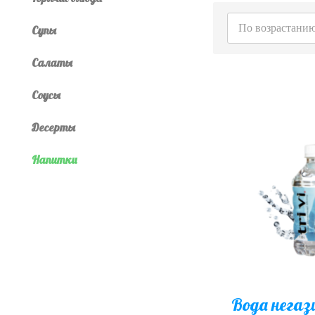
По возрастани
Супы
Салаты
Соусы
Десерты
Напитки
Вода негаз