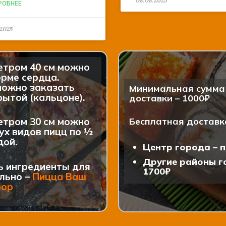
08.08.2025
РОБНЕЕ
.2025
етром 40 см можно
рме сердца.
можно заказать
Минимальная сумма 
ытой (кальцоне).
доставки – 1000₽
етром 30 см можно
Бесплатная доставк
ух видов пицц по ½
дой.
Центр города – п
Другие районы го
ь ингредиенты для
1700₽
льно –
Пицца Ваш
бор