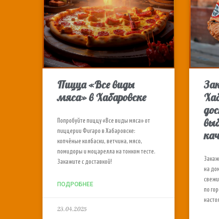
Пицца «Все виды
За
мяса» в Хабаровске
Хаб
дос
выб
Попробуйте пиццу «Все виды мяса» от
пиццерии Фигаро в Хабаровске:
ка
копчёные колбаски, ветчина, мясо,
помидоры и моцарелла на тонком тесте.
Закаж
Закажите с доставкой!
на до
свежи
ПОДРОБНЕЕ
по го
насто
23.04.2025