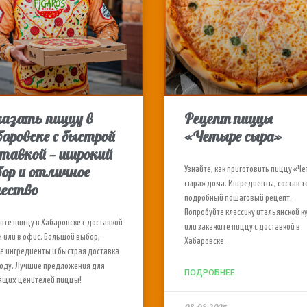
казать пиццу в
Рецепт пиццы
аровске с быстрой
«Четыре сыра»
тавкой — широкий
ор и отличное
Узнайте, как приготовить пиццу «Ч
сыра» дома. Ингредиенты, состав т
чество
подробный пошаговый рецепт.
Попробуйте классику итальянской к
ите пиццу в Хабаровске с доставкой
или закажите пиццу с доставкой в
м или в офис. Большой выбор,
Хабаровске.
е ингредиенты и быстрая доставка
роду. Лучшие предложения для
ПОДРОБНЕЕ
ящих ценителей пиццы!