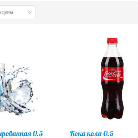
ю цены
ированная 0.5
Кока кола 0.5