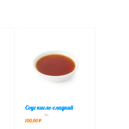
Соус кисло-сладкий
(0)
100,00
₽