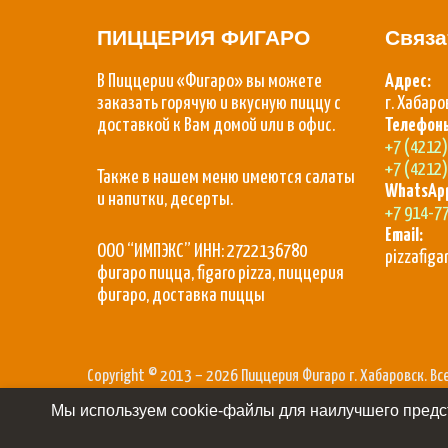
ПИЦЦЕРИЯ ФИГАРО
Связа
В Пиццерии «Фигаро» вы можете
Адрес:
заказать горячую и вкусную пиццу с
г. Хабаро
доставкой к Вам домой или в офис.
Телефон
+7 (4212
+7 (4212
Также в нашем меню имеются салаты
WhatsAp
и напитки, десерты.
+7 914-7
Email:
ООО “ИМПЭКС” ИНН: 2722136780
pizzafig
фигаро пицца, figaro pizza, пиццерия
фигаро, доставка пиццы
Copyright © 2013 – 2026 Пиццерия Фигаро г. Хабаровск. В
Мы используем cookie-файлы для наилучшего предст