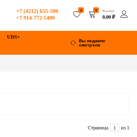
+7 (4212) 655-500
0
0
Корзина
0,00
₽
+7 914-772-5400
UDS+
Вы недавно
смотрели
Страница
из 1